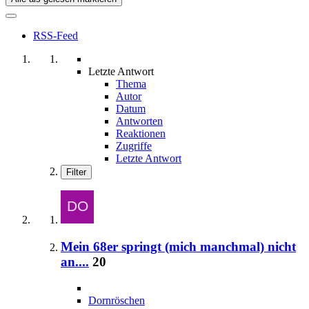
RSS-Feed
Letzte Antwort
Thema
Autor
Datum
Antworten
Reaktionen
Zugriffe
Letzte Antwort
Filter
Mein 68er springt (mich manchmal) nicht
an....
20
Dornröschen