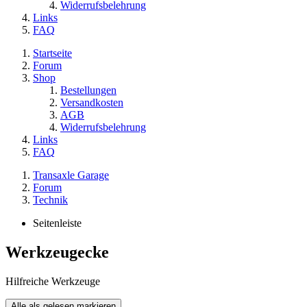
Widerrufsbelehrung
Links
FAQ
Startseite
Forum
Shop
Bestellungen
Versandkosten
AGB
Widerrufsbelehrung
Links
FAQ
Transaxle Garage
Forum
Technik
Seitenleiste
Werkzeugecke
Hilfreiche Werkzeuge
Alle als gelesen markieren