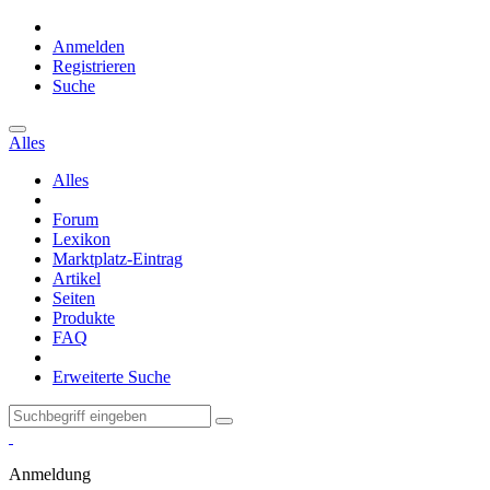
Anmelden
Registrieren
Suche
Alles
Alles
Forum
Lexikon
Marktplatz-Eintrag
Artikel
Seiten
Produkte
FAQ
Erweiterte Suche
Anmeldung