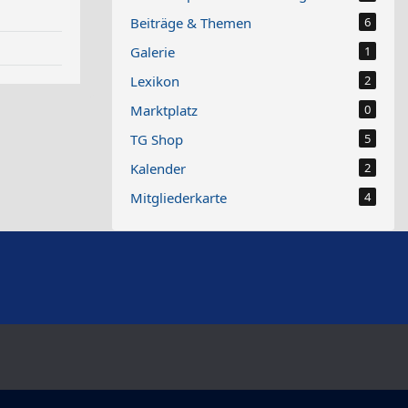
Beiträge & Themen
6
Galerie
1
Lexikon
2
Marktplatz
0
TG Shop
5
Kalender
2
Mitgliederkarte
4